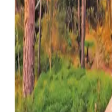
27°
San Salvador