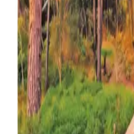
27°
San Salvador