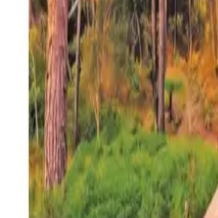
27°
San Salvador