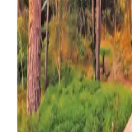
27°
San Salvador