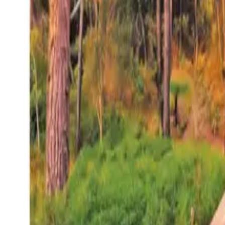
27°
San Salvador