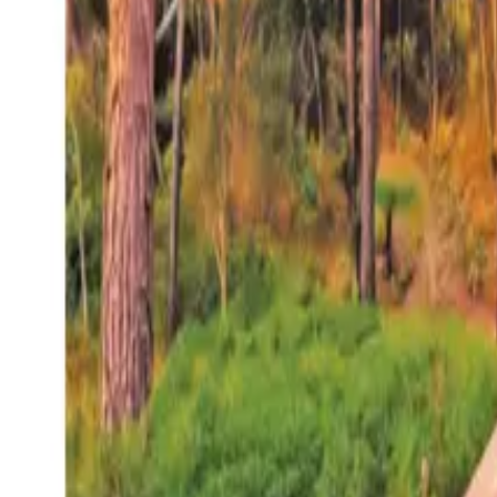
27°
San Salvador