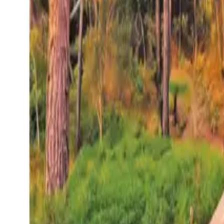
27°
San Salvador