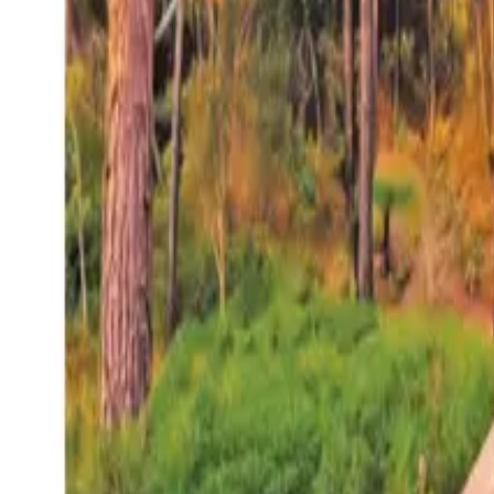
27°
San Salvador