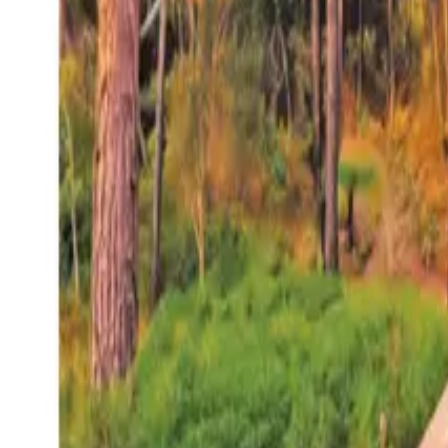
27°
San Salvador