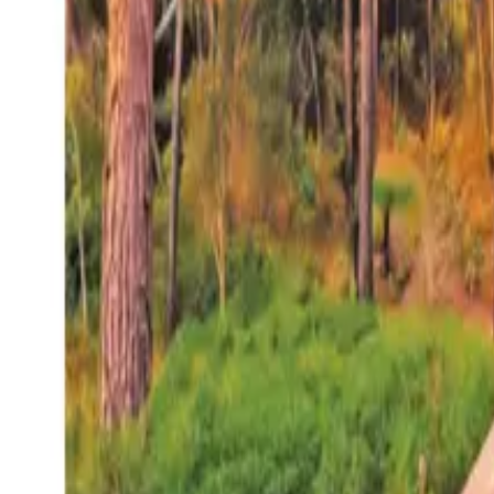
27°
San Salvador