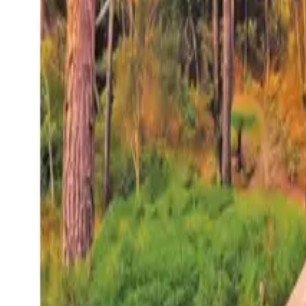
27°
San Salvador