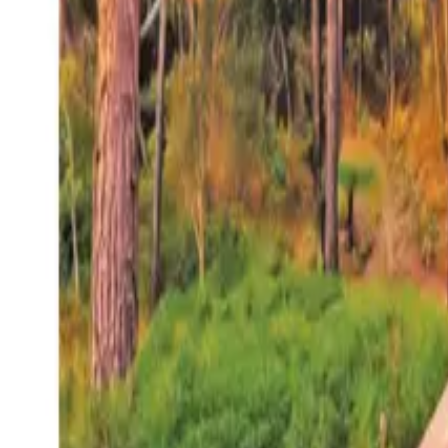
27°
San Salvador