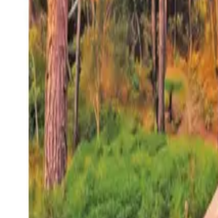
27°
San Salvador