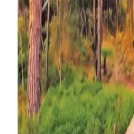
27°
San Salvador