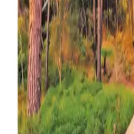
27°
San Salvador