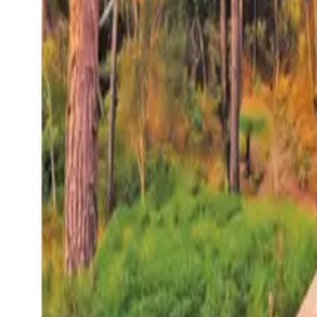
27°
San Salvador