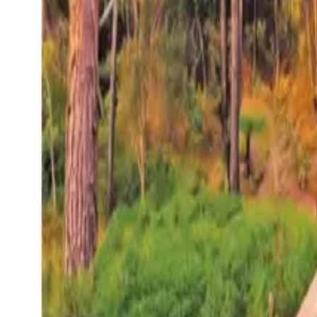
27°
San Salvador