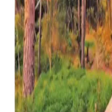
27°
San Salvador