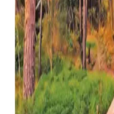
27°
San Salvador