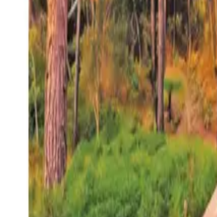
27°
San Salvador