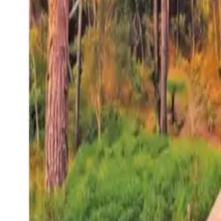
27°
San Salvador